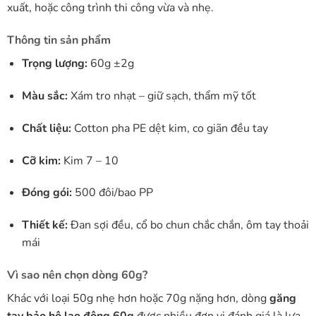
xuất, hoặc công trình thi công vừa và nhẹ.
Thông tin sản phẩm
Trọng lượng:
60g ±2g
Màu sắc:
Xám tro nhạt – giữ sạch, thẩm mỹ tốt
Chất liệu:
Cotton pha PE dệt kim, co giãn đều tay
Cỡ kim:
Kim 7 – 10
Đóng gói:
500 đôi/bao PP
Thiết kế:
Đan sợi đều, cổ bo chun chắc chắn, ôm tay thoải
mái
Vì sao nên chọn dòng 60g?
Khác với loại 50g nhẹ hơn hoặc 70g nặng hơn, dòng
găng
tay bảo hộ lao động 60g
được nhiều đơn vị đánh giá là lựa