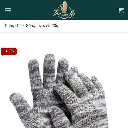
Bỏ
qua
nội
dung
Trang chủ
»
Găng tay xám 60g
-62%