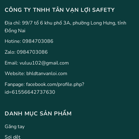
CÔNG TY TNHH TÂN VẠN LỢI SAFETY
Địa chỉ: 99/7 tổ 6 khu phố 3A, phường Long Hưng, tỉnh
Đồng Nai
Hotine:
0984703086
Zalo:
0984703086
Email:
vuluu102@gmail.com
Website: bhldtanvanloi.com
Fanpage:
facebook.com/profile.php?
id=61556642737630
DANH MỤC SẢN PHẨM
Găng tay
Sợi dệt