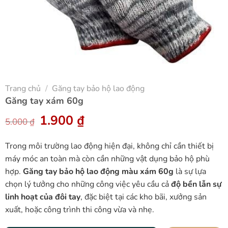
Trang chủ
/
Găng tay bảo hộ lao động
Găng tay xám 60g
Giá
1.900
₫
Giá
5.000
₫
gốc
hiện
là:
tại
Trong môi trường lao động hiện đại, không chỉ cần thiết bị
5.000 ₫.
là:
1.900 ₫.
máy móc an toàn mà còn cần những vật dụng bảo hộ phù
hợp.
Găng tay bảo hộ lao động màu xám 60g
là sự lựa
chọn lý tưởng cho những công việc yêu cầu cả
độ bền lẫn sự
linh hoạt của đôi tay
, đặc biệt tại các kho bãi, xưởng sản
xuất, hoặc công trình thi công vừa và nhẹ.