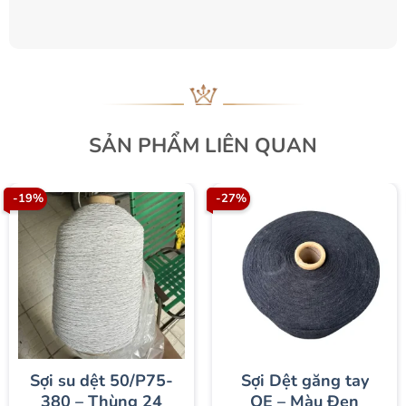
SẢN PHẨM LIÊN QUAN
-19%
-27%
Sợi su dệt 50/P75-
Sợi Dệt găng tay
380 – Thùng 24
OE – Màu Đen