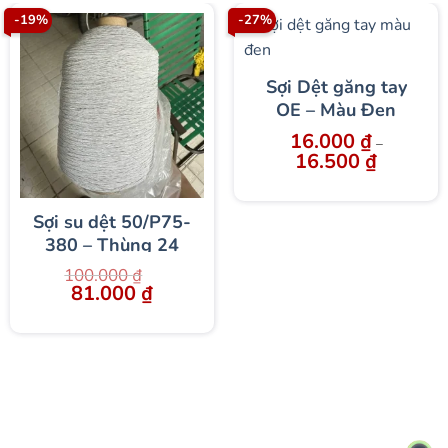
-19%
-27%
Sợi Dệt găng tay
OE – Màu Đen
16.000
₫
–
16.500
₫
Sợi su dệt 50/P75-
380 – Thùng 24
cuộn – Nhập khẩu
100.000
₫
chất lượng cao
Giá
81.000
₫
Giá
gốc
hiện
phục vụ ngành dệt
là:
tại
100.000 ₫.
là:
81.000 ₫.