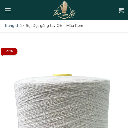
Bỏ
qua
nội
dung
Trang chủ
»
Sợi Dệt găng tay OE – Màu Kem
-9%