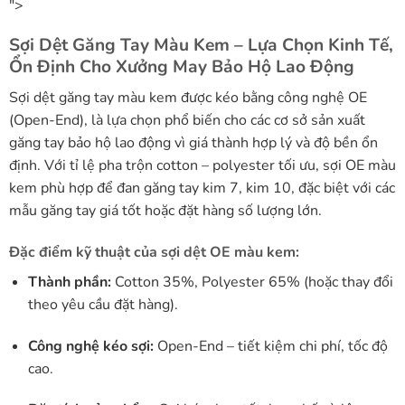
">
Sợi Dệt Găng Tay Màu Kem – Lựa Chọn Kinh Tế,
Ổn Định Cho Xưởng May Bảo Hộ Lao Động
Sợi dệt găng tay màu kem được kéo bằng công nghệ OE
(Open-End), là lựa chọn phổ biến cho các cơ sở sản xuất
găng tay bảo hộ lao động vì giá thành hợp lý và độ bền ổn
định. Với tỉ lệ pha trộn cotton – polyester tối ưu, sợi OE màu
kem phù hợp để đan găng tay kim 7, kim 10, đặc biệt với các
mẫu găng tay giá tốt hoặc đặt hàng số lượng lớn.
Đặc điểm kỹ thuật của sợi dệt OE màu kem:
Thành phần:
Cotton 35%, Polyester 65% (hoặc thay đổi
theo yêu cầu đặt hàng).
Công nghệ kéo sợi:
Open-End – tiết kiệm chi phí, tốc độ
cao.