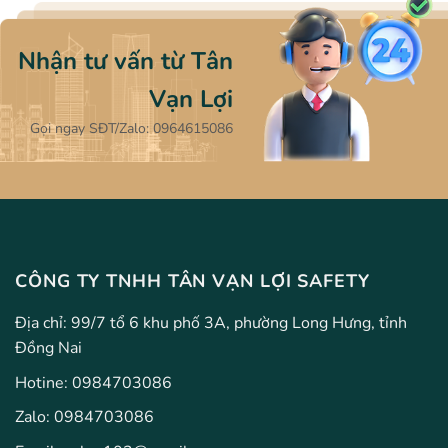
Nhận tư vấn từ Tân
Vạn Lợi
Gọi ngay SĐT/Zalo: 0964615086
CÔNG TY TNHH TÂN VẠN LỢI SAFETY
Địa chỉ: 99/7 tổ 6 khu phố 3A, phường Long Hưng, tỉnh
Đồng Nai
Hotine:
0984703086
Zalo:
0984703086